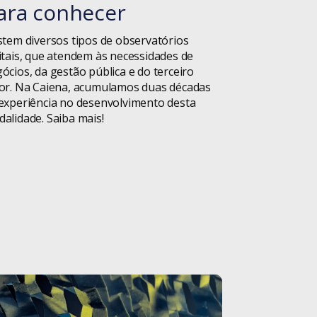
Educação
ara conhecer
Equipes de
stem diversos tipos de observatórios
Tecnologia
itais, que atendem às necessidades de
ócios, da gestão pública e do terceiro
Eventos
or. Na Caiena, acumulamos duas décadas
experiência no desenvolvimento desta
alidade. Saiba mais!
Fintechs
Gestão de
Projetos
Hard Skills
Homeoffice
iF Design Award
Iniciativa Privada