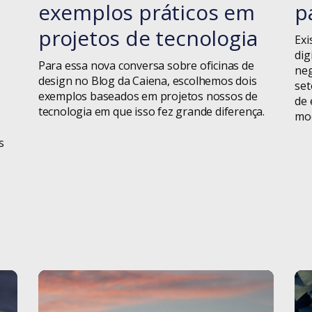
exemplos práticos em
p
Tecnologia
projetos de tecnologia
Exi
Terceiro Setor
dig
Para essa nova conversa sobre oficinas de
neg
design no Blog da Caiena, escolhemos dois
Weleto
set
exemplos baseados em projetos nossos de
de 
tecnologia em que isso fez grande diferença.
mod
s