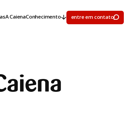
ras
A Caiena
Conhecimento
entre em contato
ras
A Caiena
Conhecimento
entre em contato
Caiena