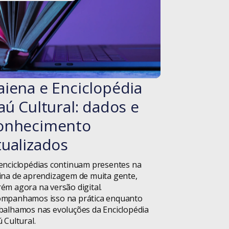
Campinas
Carreira
Ceará
Transparente
aiena e Enciclopédia
#blog
Cinema
taú Cultural: dados e
Código Aberto
onhecimento
Comunicação
tualizados
Consciência
enciclopédias continuam presentes na
Negra
ina de aprendizagem de muita gente,
ém agora na versão digital.
Consultoria
mpanhamos isso na prática enquanto
balhamos nas evoluções da Enciclopédia
ú Cultural.
Conviva