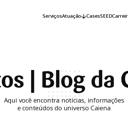
Serviços
Atuação
Cases
SEED
Carrei
Serviços
Atuação
Cases
SEED
Carrei
tos | Blog da 
Aqui você encontra notícias, informações
e conteúdos do universo Caiena