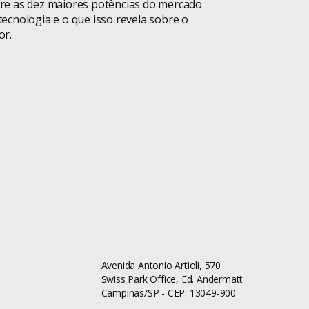
re as dez maiores potências do mercado
Novidades
tecnologia e o que isso revela sobre o
or.
Novo SRH
Observatório
Observatório de
Boa Vista
O que é
Pessoas
Pessoas
Podcast
Avenida Antonio Artioli, 570
Swiss Park Office, Ed. Andermatt
Campinas/SP - CEP: 13049-900
Produtividade