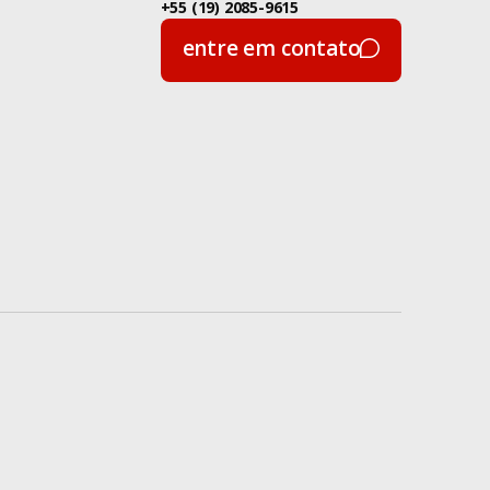
+55 (19) 2085-9615
Produtos
entre em contato
entre em contato
Projetos
Ruby Empowers!
Ruby on Rails
Saber
Seed
Setor Público
Sistema
Financeiro
Soft Skills