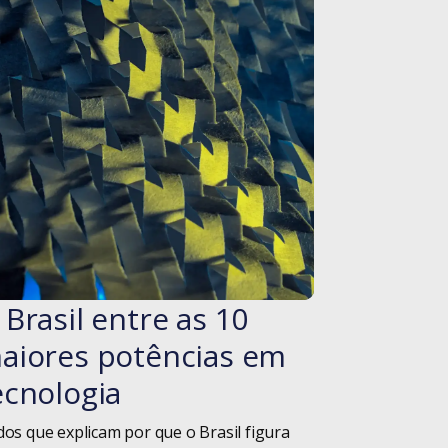
Inovação
Inteligência
Artificial
Livros
Logística
Manifesto Ágil
Metodologia
 Brasil entre as 10
#blog
aiores potências em
Metodologia Ágil
ecnologia
Mulheres na
Tecnologia
os que explicam por que o Brasil figura