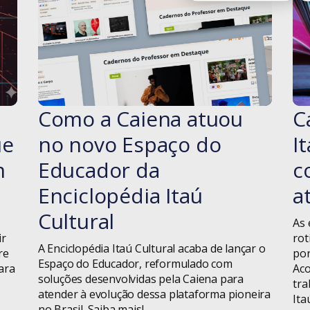
Design
Design
Thinking
Dicas
Como a Caiena atuou
C
#blog
Diversidade
ue
no novo Espaço do
I
Educação
m
Educador da
c
Geral
Enciclopédia Itaú
a
Cultural
Gestão de
As 
Projetos
ir
rot
A Enciclopédia Itaú Cultural acaba de lançar o
re
por
Espaço do Educador, reformulado com
Homeoffice
ara
Aco
soluções desenvolvidas pela Caiena para
tra
atender à evolução dessa plataforma pioneira
Ita
iF Design
no Brasil. Saiba mais!