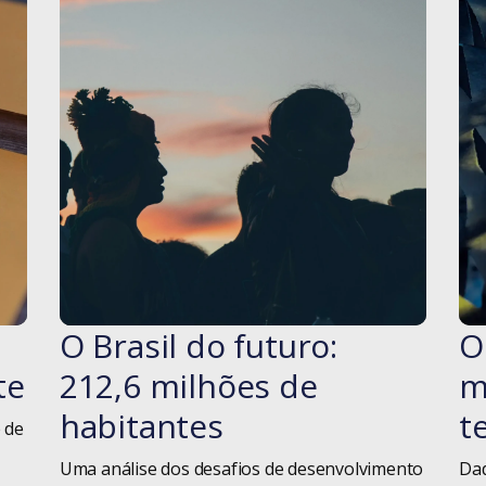
o
O Brasil do futuro:
O
#blog
te
212,6 milhões de
m
habitantes
t
e de
Uma análise dos desafios de desenvolvimento
Dad