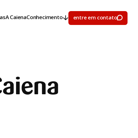
ras
A Caiena
Conhecimento
entre em contato
ras
A Caiena
Conhecimento
entre em contato
Caiena