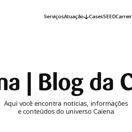
Serviços
Atuação
Cases
SEED
Carrei
Serviços
Atuação
Cases
SEED
Carrei
a | Blog da 
Aqui você encontra notícias, informações
e conteúdos do universo Caiena