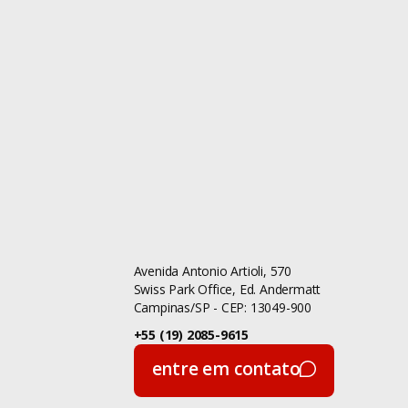
Educação
Coronavírus
Cultura
Desenvolvimento
Design
Design Thinking
Avenida Antonio Artioli, 570
Dia do Homem
Swiss Park Office, Ed. Andermatt
Campinas/SP - CEP: 13049-900
Dicas
+55 (19) 2085-9615
Diversidade
entre em contato
entre em contato