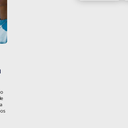
Design
Design
Thinking
Dicas
Diversidade
Educação
a
Geral
Gestão de
do
Projetos
de
ca
Homeoffice
dos
iF Design