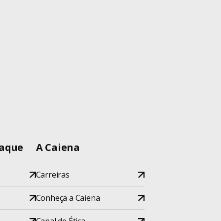
Award
Inovação
Metodologias
Moçambique
Pessoas
Projetos
taque
A Caiena
Ruby
Empowers!
Carreiras
Ruby on Rails
Conheça a Caiena
Setor Público