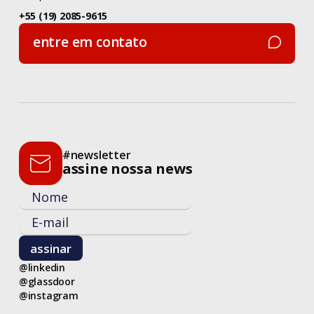
+55 (19) 2085-9615
iF Design Award
entre em contato
Iniciativa Privada
entre em contato
Inovação
Inteligência Artificial
#newsletter
Livros
assine nossa news
Logística
Manifesto Ágil
Metodologia
@linkedin
@glassdoor
Metodologia Ágil
@instagram