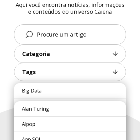
Aqui você encontra notícias, informações
e conteúdos do universo Caiena
Categoria
Tags
Big Data
Conteúdos
Blockchain
Alan Turing
recentes
Caiena
Alpop
Carreira
App SOL