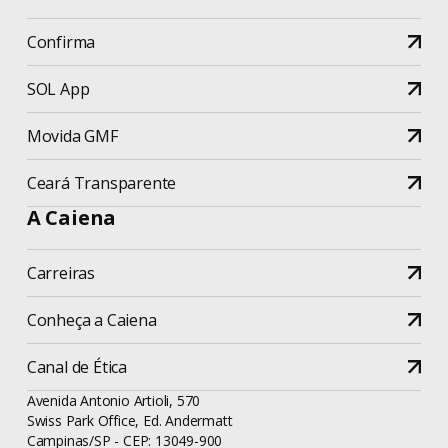
Setor Público
Dicas
Confirma
Tecnologia
Diversidade
SOL App
Terceiro Setor
Educação
Movida GMF
Weleto
Equipes de Tecnologia
Ceará Transparente
A Caiena
Eventos
Carreiras
Fintechs
Conheça a Caiena
Gestão de Projetos
Canal de Ética
Hard Skills
Avenida Antonio Artioli, 570
Swiss Park Office, Ed. Andermatt
Homeoffice
Campinas/SP - CEP: 13049-900