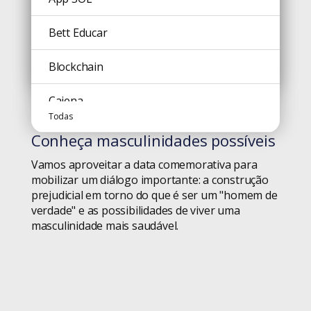
Comunicação
Bett Educar
Cultura
Blockchain
Todas
Design
Caiena
Todas
15 de julho: dia do homem |
#blog
Design Thinking
Campinas
Conheça masculinidades possíveis
Dicas
Vamos aproveitar a data comemorativa para
Carreira
mobilizar um diálogo importante: a construção
prejudicial em torno do que é ser um "homem de
Diversidade
Ceará Transparente
verdade" e as possibilidades de viver uma
masculinidade mais saudável.
Educação
Cinema
Geral
Código Aberto
Gestão de Projetos
Comunicação