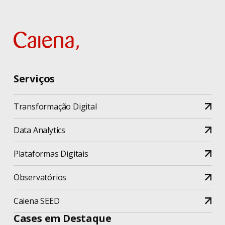
Homeoffice
Consciência Negra
iF Design Award
Consultoria
Inovação
Conviva Educação
Serviços
Metodologias
Coronavírus
Transformação Digital
Moçambique
Cultura
Data Analytics
Pessoas
Desenvolvimento
Plataformas Digitais
Projetos
Design
Observatórios
Ruby Empowers!
Design Thinking
Caiena SEED
Ruby on Rails
Dia do Homem
Cases em Destaque