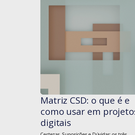
Matriz CSD: o que é e
#blog
como usar em projeto
digitais
Certezas, Suposições e Dúvidas: os três