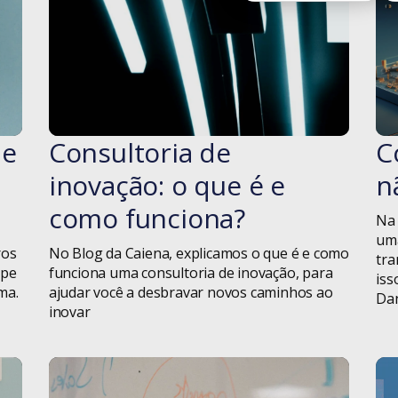
Design
Design
Thinking
Dicas
ue
Consultoria de
C
#blog
Diversidade
inovação: o que é e
n
Educação
como funciona?
Na 
Geral
uma
ros
No Blog da Caiena, explicamos o que é e como
tra
ipe
funciona uma consultoria de inovação, para
iss
Gestão de
ma.
ajudar você a desbravar novos caminhos ao
Dan
Projetos
inovar
Homeoffice
iF Design