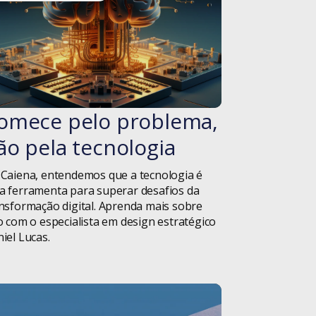
Campinas
Carreira
Ceará
Transparente
omece pelo problema,
#blog
Cinema
ão pela tecnologia
Código Aberto
Caiena, entendemos que a tecnologia é
Comunicação
 ferramenta para superar desafios da
nsformação digital. Aprenda mais sobre
o com o especialista em design estratégico
Consciência
iel Lucas.
Negra
Consultoria
Conviva