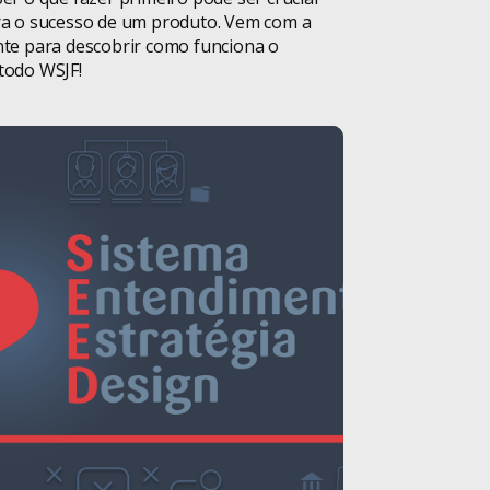
Educação
a o sucesso de um produto. Vem com a
te para descobrir como funciona o
Equipes de
todo WSJF!
Tecnologia
Eventos
Fintechs
Gestão de
Projetos
Hard Skills
Homeoffice
iF Design Award
Iniciativa Privada