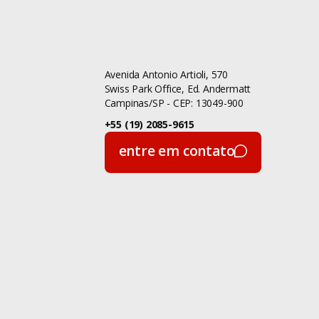
Novidades
Novo SRH
Avenida Antonio Artioli, 570
Observatório
Swiss Park Office, Ed. Andermatt
Campinas/SP - CEP: 13049-900
Observatório de
+55 (19) 2085-9615
Boa Vista
entre em contato
O que é
entre em contato
Pessoas
Pessoas
Podcast
Produtividade