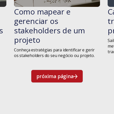
Como mapear e
C
#blog
gerenciar os
t
s
stakeholders de um
p
projeto
Sai
met
Conheça estratégias para identificar e gerir
tra
os stakeholders do seu negócio ou projeto.
próxima página