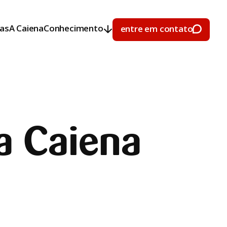
ras
A Caiena
Conhecimento
entre em contato
ras
A Caiena
Conhecimento
entre em contato
a Caiena