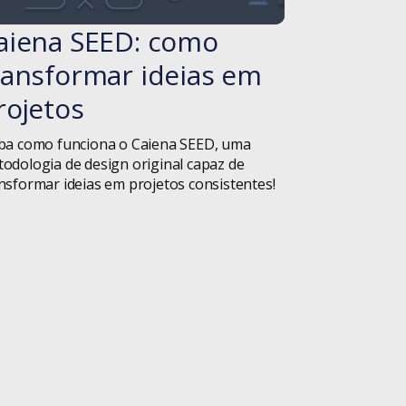
Inovação
aiena SEED: como
#blog
ransformar ideias em
Inteligência
Artificial
rojetos
Livros
ba como funciona o Caiena SEED, uma
odologia de design original capaz de
Logística
nsformar ideias em projetos consistentes!
Manifesto Ágil
Metodologia
Metodologia Ágil
Mulheres na
Tecnologia