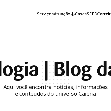
Serviços
Atuação
Cases
SEED
Carrei
Serviços
Atuação
Cases
SEED
Carrei
ogia | Blog d
Aqui você encontra notícias, informações
e conteúdos do universo Caiena