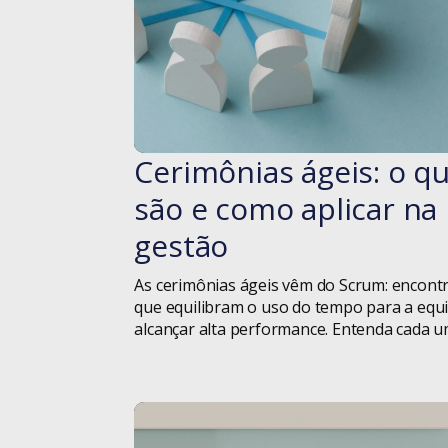
Cerimônias ágeis: o q
#blog
são e como aplicar na
gestão
As cerimônias ágeis vêm do Scrum: encont
que equilibram o uso do tempo para a equ
alcançar alta performance. Entenda cada u