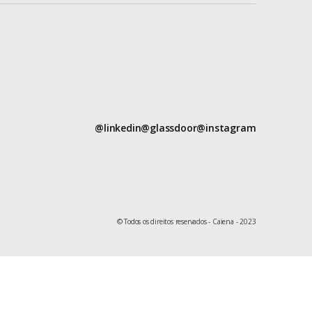
Produtos
Projetos
Ruby Empowers!
Ruby on Rails
@linkedin
@glassdoor
@instagram
Saber
Seed
© Todos os direitos reservados - Caiena - 2023
Setor Público
Sistema
Financeiro
Soft Skills