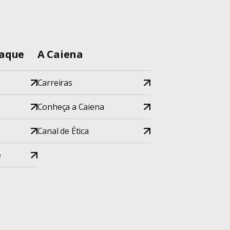
taque
A Caiena
Carreiras
Conheça a Caiena
Canal de Ética
e