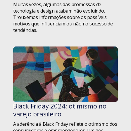
Diversidade
Muitas vezes, algumas das promessas de
tecnologia e design acabam não evoluindo.
Terceiro Setor
Educação
Trouxemos informações sobre os possíveis
motivos que influenciam ou não no sucesso de
Weleto
Equipes de Tecnologia
tendências.
Eventos
Fintechs
Gestão de Projetos
Hard Skills
Homeoffice
Black Friday 2024: otimismo no
#blog
varejo brasileiro
iF Design Award
A aderência à Black Friday reflete o otimismo dos
Iniciativa Privada
consumidores e empreendedores. Um dos