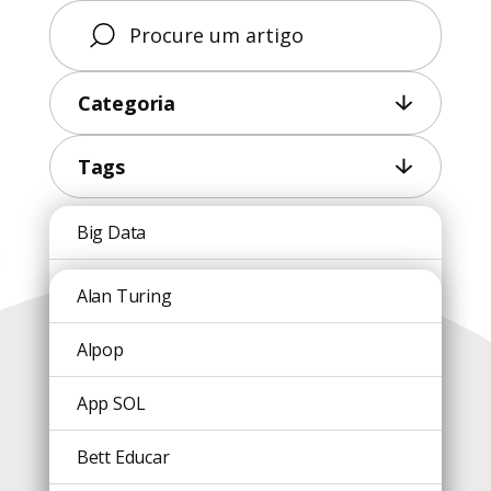
Categoria
Tags
Big Data
Conteúdos
Blockchain
Alan Turing
recentes
Caiena
Alpop
Carreira
App SOL
Comunicação
Bett Educar