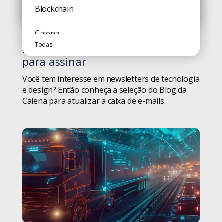
Cultura
Blockchain
Todas
Design
Caiena
Todas
Newsletters de tecnologia e design
#blog
Design Thinking
Campinas
para assinar
Dicas
Você tem interesse em newsletters de tecnologia
Carreira
e design? Então conheça a seleção do Blog da
Caiena para atualizar a caixa de e-mails.
Diversidade
Ceará Transparente
Educação
Cinema
Geral
Código Aberto
Gestão de Projetos
Comunicação
Homeoffice
Consciência Negra