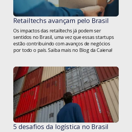
Tecnologia
Retailtechs avançam pelo Brasil
#blog
Terceiro setor
Os impactos das retailtechs já podem ser
TRANSformar
sentidos no Brasil, uma vez que essas startups
estão contribuindo com avanços de negócios
por todo o país. Saiba mais no Blog da Caiena!
Transportes
Trends
UX Design
Weleto
5 desafios da logística no Brasil
#blog