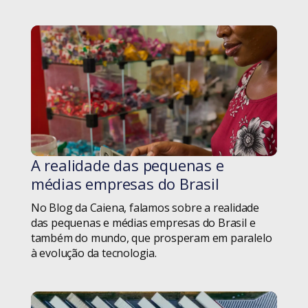
Novo SRH
Observatório
Observatório de Boa Vista
O que é
Pessoas
A realidade das pequenas e
#blog
médias empresas do Brasil
Pessoas
No Blog da Caiena, falamos sobre a realidade
das pequenas e médias empresas do Brasil e
Podcast
também do mundo, que prosperam em paralelo
à evolução da tecnologia.
Produtividade
Produtos