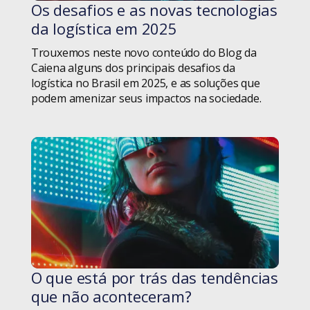
iF Design Award
Os desafios e as novas tecnologias
Consultoria
#blog
da logística em 2025
Inovação
Conviva Educação
Trouxemos neste novo conteúdo do Blog da
Caiena alguns dos principais desafios da
Metodologias
Coronavírus
logística no Brasil em 2025, e as soluções que
podem amenizar seus impactos na sociedade.
Moçambique
Cultura
Pessoas
Desenvolvimento
Projetos
Design
Ruby Empowers!
Design Thinking
Ruby on Rails
Dia do Homem
Setor Público
O que está por trás das tendências
#blog
Dicas
que não aconteceram?
Tecnologia