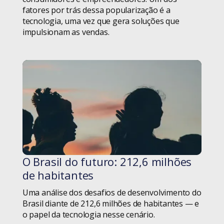
fatores por trás dessa popularização é a
tecnologia, uma vez que gera soluções que
Inovação
impulsionam as vendas.
Inteligência Artificial
Livros
Logística
Manifesto Ágil
Metodologia
O Brasil do futuro: 212,6 milhões
#blog
Metodologia Ágil
de habitantes
Uma análise dos desafios de desenvolvimento do
Mulheres na Tecnologia
Brasil diante de 212,6 milhões de habitantes — e
o papel da tecnologia nesse cenário.
Novidades