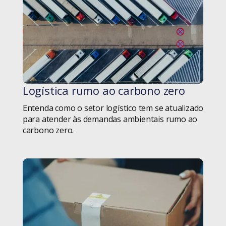
Projetos
Ruby Empowers!
Ruby on Rails
Logística rumo ao carbono zero
Saber
#blog
Entenda como o setor logístico tem se atualizado
Seed
para atender às demandas ambientais rumo ao
carbono zero.
Setor Público
Sistema Financeiro
Soft Skills
sustentabilidade