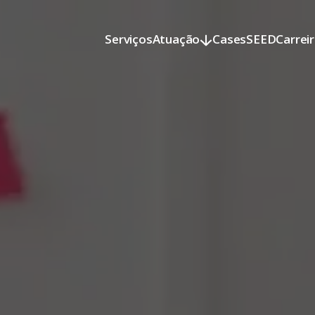
Serviços
Atuação
Cases
SEED
Carrei
Serviços
Atuação
Cases
SEED
Carrei