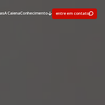
ras
A Caiena
Conhecimento
entre em contato
ras
A Caiena
Conhecimento
entre em contato