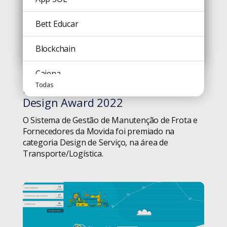
Comunicação
Bett Educar
Cultura
Blockchain
Todas
Design
Caiena
Todas
Movida GMF é premiado no iF
#blog
Design Thinking
Campinas
Design Award 2022
Dicas
O Sistema de Gestão de Manutenção de Frota e
Carreira
Fornecedores da Movida foi premiado na
categoria Design de Serviço, na área de
Diversidade
Ceará Transparente
Transporte/Logística.
Educação
Cinema
Geral
Código Aberto
Gestão de Projetos
Comunicação