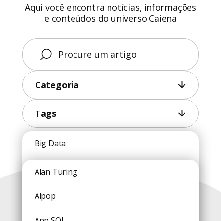
Aqui você encontra notícias, informações
e conteúdos do universo Caiena
Categoria
Tags
Big Data
Conteúdos
Blockchain
Alan Turing
recentes
Caiena
Alpop
Carreira
App SOL