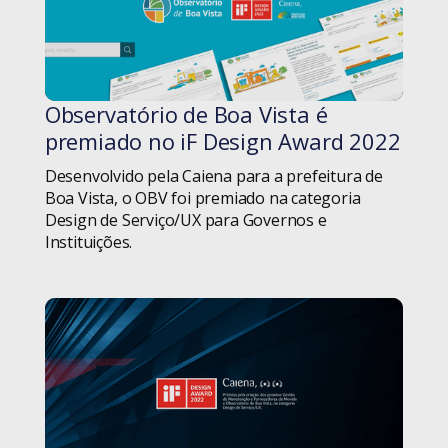
Homeoffice
Consciência Negra
iF Design Award
Consultoria
Observatório de Boa Vista é
#blog
Inovação
premiado no iF Design Award 2022
Conviva Educação
Desenvolvido pela Caiena para a prefeitura de
Metodologias
Coronavírus
Boa Vista, o OBV foi premiado na categoria
Design de Serviço/UX para Governos e
Moçambique
Cultura
Instituições.
Pessoas
Desenvolvimento
Projetos
Design
Ruby Empowers!
Design Thinking
Ruby on Rails
Dia do Homem