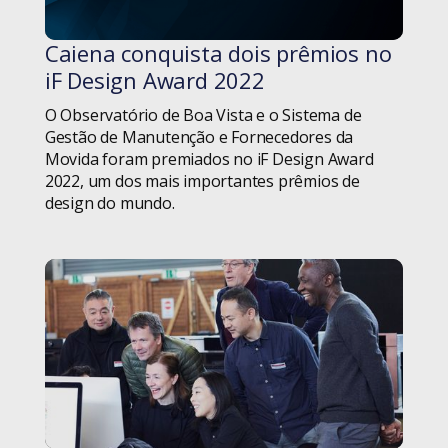
Setor Público
Dicas
Caiena conquista dois prêmios no
#blog
Tecnologia
iF Design Award 2022
Diversidade
O Observatório de Boa Vista e o Sistema de
Terceiro Setor
Educação
Gestão de Manutenção e Fornecedores da
Movida foram premiados no iF Design Award
Weleto
Equipes de Tecnologia
2022, um dos mais importantes prêmios de
design do mundo.
Eventos
Fintechs
Gestão de Projetos
Hard Skills
Homeoffice