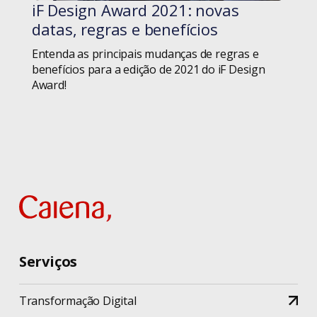
iF Design Award 2021: novas
#blog
iF Design Award
datas, regras e benefícios
Iniciativa Privada
Entenda as principais mudanças de regras e
benefícios para a edição de 2021 do iF Design
Award!
Inovação
Inteligência Artificial
Livros
Logística
Manifesto Ágil
Serviços
Metodologia
Metodologia Ágil
Transformação Digital