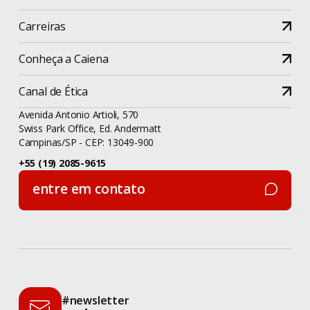
Produtividade
Carreiras
Produtos
Conheça a Caiena
Projetos
Canal de Ética
Ruby Empowers!
Avenida Antonio Artioli, 570
Swiss Park Office, Ed. Andermatt
Campinas/SP - CEP: 13049-900
Ruby on Rails
+55 (19) 2085-9615
Saber
entre em contato
entre em contato
Seed
Setor Público
Sistema Financeiro
#newsletter