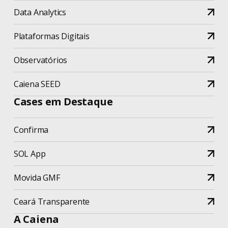
Mulheres na Tecnologia
Data Analytics
Novidades
Plataformas Digitais
Novo SRH
Observatórios
Caiena SEED
Observatório
Cases em Destaque
Observatório de Boa Vista
Confirma
O que é
SOL App
Pessoas
Movida GMF
Pessoas
Ceará Transparente
Podcast
A Caiena