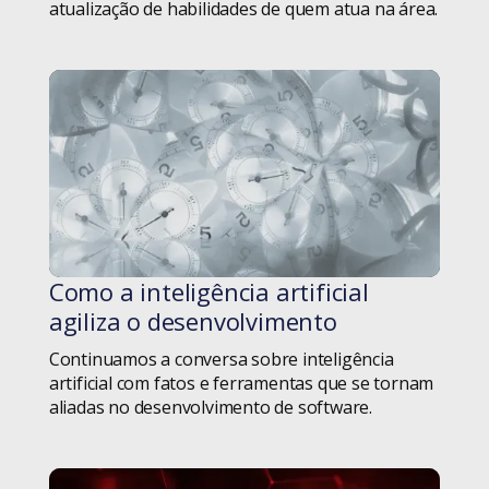
Soft Skills
atualização de habilidades de quem atua na área.
sustentabilidade
Tecnologia
Terceiro setor
TRANSformar
Transportes
Como a inteligência artificial
#blog
agiliza o desenvolvimento
Trends
Continuamos a conversa sobre inteligência
UX Design
artificial com fatos e ferramentas que se tornam
aliadas no desenvolvimento de software.
Weleto