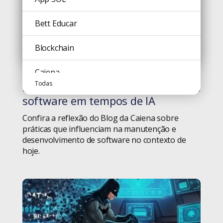
Comunicação
Bett Educar
Cultura
Blockchain
Todas
Design
Caiena
Todas
Manutenção e desenvolvimento de
#blog
Design Thinking
Campinas
software em tempos de IA
Dicas
Confira a reflexão do Blog da Caiena sobre
Carreira
práticas que influenciam na manutenção e
desenvolvimento de software no contexto de
Diversidade
Ceará Transparente
hoje.
Educação
Cinema
Geral
Código Aberto
Gestão de Projetos
Comunicação