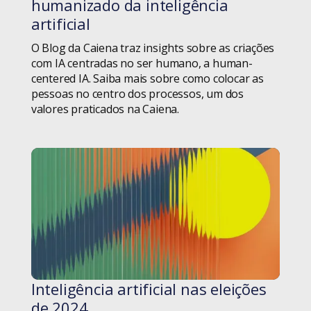
humanizado da inteligência
Mulheres na Tecnologia
artificial
Novidades
O Blog da Caiena traz insights sobre as criações
com IA centradas no ser humano, a human-
centered IA. Saiba mais sobre como colocar as
Novo SRH
pessoas no centro dos processos, um dos
valores praticados na Caiena.
Observatório
Observatório de Boa Vista
O que é
Pessoas
Pessoas
Podcast
Inteligência artificial nas eleições
#blog
de 2024