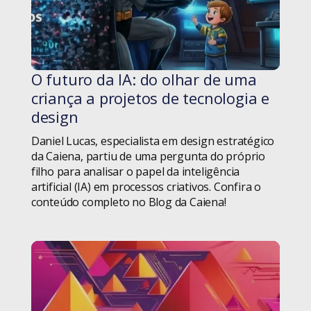
Homeoffice
Consciência Negra
iF Design Award
Consultoria
O futuro da IA: do olhar de uma
#blog
Inovação
criança a projetos de tecnologia e
Conviva Educação
design
Metodologias
Coronavírus
Daniel Lucas, especialista em design estratégico
da Caiena, partiu de uma pergunta do próprio
Moçambique
Cultura
filho para analisar o papel da inteligência
artificial (IA) em processos criativos. Confira o
Pessoas
Desenvolvimento
conteúdo completo no Blog da Caiena!
Projetos
Design
Ruby Empowers!
Design Thinking
Ruby on Rails
Dia do Homem