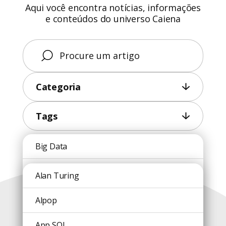
Aqui você encontra notícias, informações
e conteúdos do universo Caiena
Categoria
Tags
Big Data
Conteúdos
Blockchain
Alan Turing
recentes
Caiena
Alpop
Carreira
App SOL