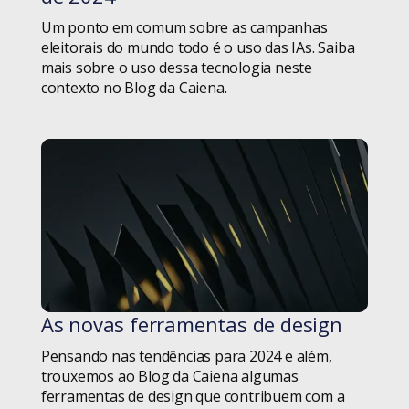
Produtividade
Um ponto em comum sobre as campanhas
eleitorais do mundo todo é o uso das IAs. Saiba
Produtos
mais sobre o uso dessa tecnologia neste
contexto no Blog da Caiena.
Projetos
Ruby Empowers!
Ruby on Rails
Saber
Seed
As novas ferramentas de design
Setor Público
#blog
Pensando nas tendências para 2024 e além,
Sistema Financeiro
trouxemos ao Blog da Caiena algumas
ferramentas de design que contribuem com a