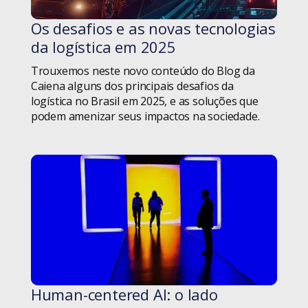
iF Design Award
Os desafios e as novas tecnologias
#blog
da logística em 2025
Iniciativa Privada
Trouxemos neste novo conteúdo do Blog da
Inovação
Caiena alguns dos principais desafios da
logística no Brasil em 2025, e as soluções que
podem amenizar seus impactos na sociedade.
Inteligência Artificial
Livros
Logística
Manifesto Ágil
Metodologia
Metodologia Ágil
Human-centered AI: o lado
#blog