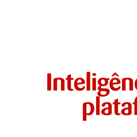
Inteligên
plat