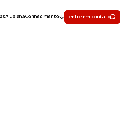
ras
A Caiena
Conhecimento
entre em contato
ras
A Caiena
Conhecimento
entre em contato