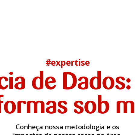
#expertise
cia de Dados:
aformas sob m
Conheça nossa metodologia e os