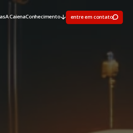
ras
A Caiena
Conhecimento
entre em contato
ras
A Caiena
Conhecimento
entre em contato