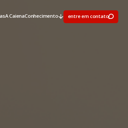
ras
A Caiena
Conhecimento
entre em contato
ras
A Caiena
Conhecimento
entre em contato