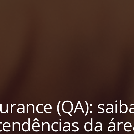
urance (QA): saib
 tendências da áre