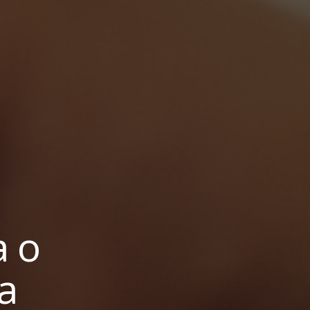
a o
a