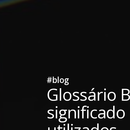
#blog
Glossário B
significad
utilizados