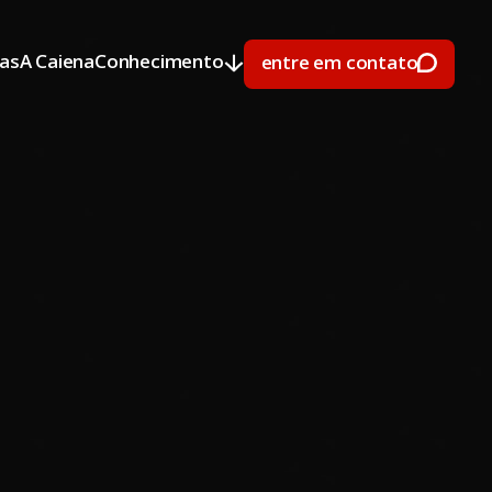
ras
A Caiena
Conhecimento
entre em contato
ras
A Caiena
Conhecimento
entre em contato