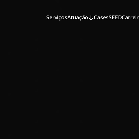
Serviços
Atuação
Cases
SEED
Carrei
Serviços
Atuação
Cases
SEED
Carrei