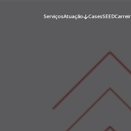
Serviços
Atuação
Cases
SEED
Carrei
Serviços
Atuação
Cases
SEED
Carrei