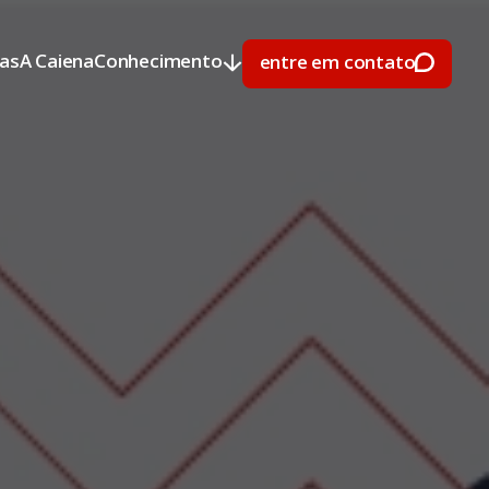
ras
A Caiena
Conhecimento
entre em contato
ras
A Caiena
Conhecimento
entre em contato