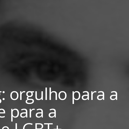
: orgulho para a
e para a
e LGBT+