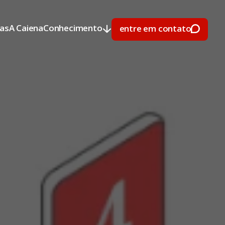
ras
A Caiena
Conhecimento
entre em contato
ras
A Caiena
Conhecimento
entre em contato