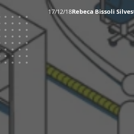
17/12/18
Rebeca Bissoli Silves