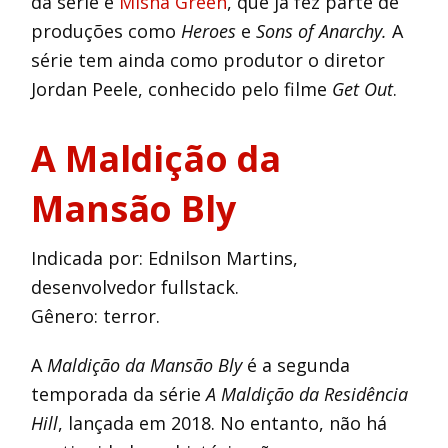
da série é
Misha Green
, que já fez parte de
produções como
Heroes
e
Sons of Anarchy.
A
série tem ainda como produtor o diretor
Jordan Peele, conhecido pelo filme
Get Out
.
A Maldição da
Mansão Bly
Indicada por: Ednilson Martins,
desenvolvedor fullstack.
Gênero: terror.
A
Maldição da Mansão Bly
é a segunda
temporada da série
A Maldição da Residência
Hill
, lançada em 2018. No entanto, não há