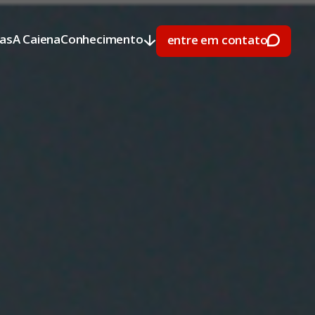
ras
A Caiena
Conhecimento
entre em contato
ras
A Caiena
Conhecimento
entre em contato