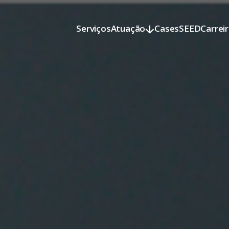
Serviços
Atuação
Cases
SEED
Carrei
Serviços
Atuação
Cases
SEED
Carrei