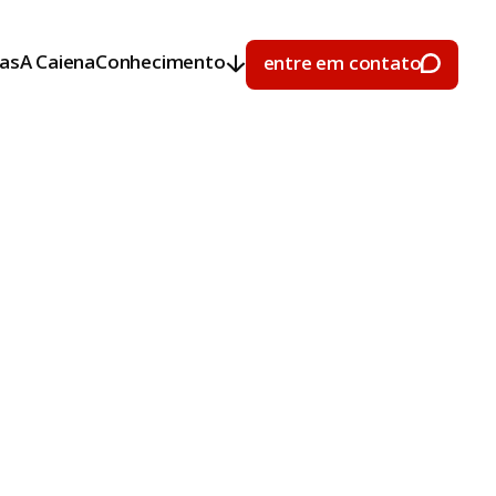
ras
A Caiena
Conhecimento
entre em contato
ras
A Caiena
Conhecimento
entre em contato