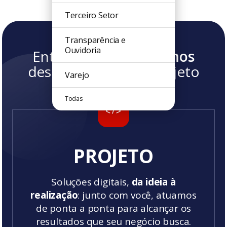
Terceiro Setor
Transparência e
Ouvidoria
Entenda
como podemos
desenvolver o seu projeto
Varejo
Todas
PROJETO
Soluções digitais,
da ideia à
realização
: junto com você, atuamos
de ponta a ponta para alcançar os
resultados que seu negócio busca.