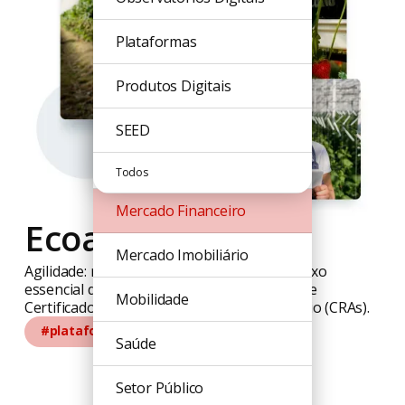
Educação
Plataformas
Inteligência de Dados
Produtos Digitais
Inteligência Política
SEED
Licitações
Todos
Mercado Financeiro
Ecoagro
Mercado Imobiliário
Agilidade: reduzindo em 85% o tempo de fluxo
essencial da Ecoagro, a líder em emissões de
Mobilidade
Certificados de Recebimento do Agronegócio (CRAs).
#plataforma
Saúde
Setor Público