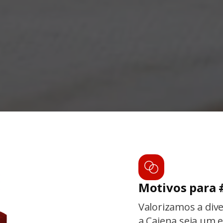
Motivos para 
Valorizamos a div
a Caiena seja um e