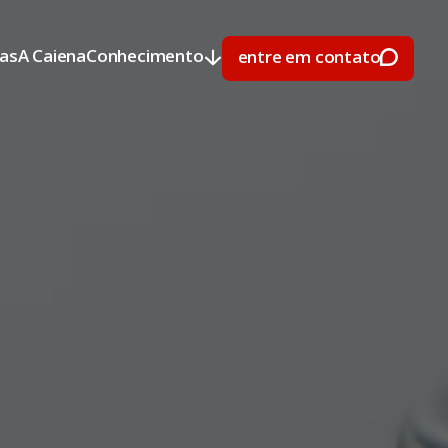
ras
A Caiena
Conhecimento
entre em contato
ras
A Caiena
Conhecimento
entre em contato