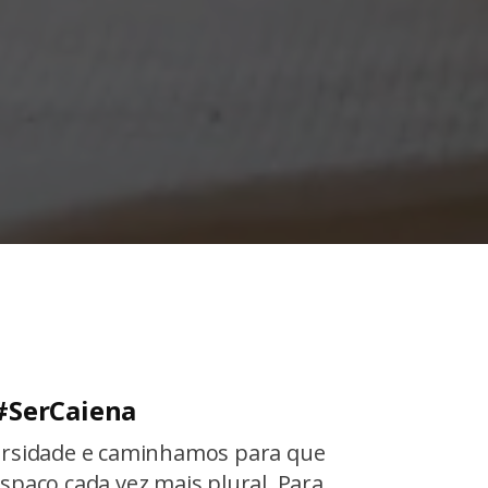
#SerCaiena
ersidade e caminhamos para que
spaço cada vez mais plural. Para