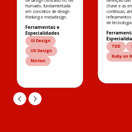
de design centrado no ser
definição das
humado, fundamentada
chave e as en
em conceitos de design
contínuas, at
thinking e metadesign.
refinamentos
de tecnologia
Ferramentas e
Ferrament
Especialidades
Especialid
UI Design
TDD
UX Design
Ruby on R
Motion