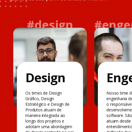
#design
#enge
Design
Eng
Os times de Design
Nosso time d
Gráfico, Design
engenharia d
Estratégico e Design de
o responsável
Produtos atuam de
desenvolvime
maneira integrada ao
software. São
longo dos projetos e
atuam desde
adotam uma abordagem
entendimento i