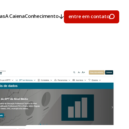
ras
A Caiena
Conhecimento
entre em contato
ras
A Caiena
Conhecimento
entre em contato