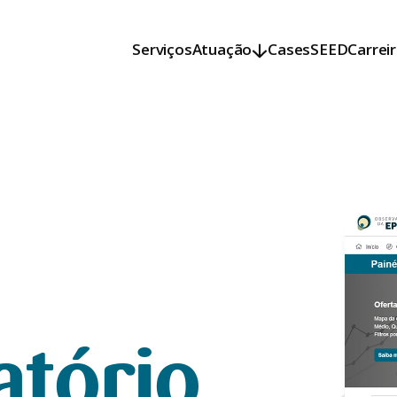
Serviços
Atuação
Cases
SEED
Carrei
Serviços
Atuação
Cases
SEED
Carrei
atório