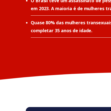
O Brasil teve um assassinato de pess
em 2023. A maioria é de mulheres tr
Quase 80% das mulheres transexuais
completar 35 anos de idade.