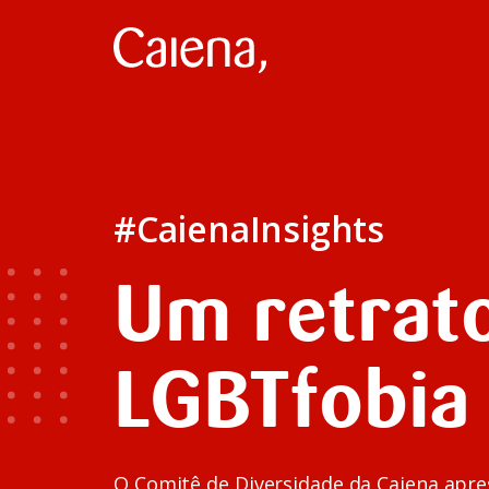
#CaienaInsights
Um retrat
LGBTfobia
O Comitê de Diversidade da Caiena apre