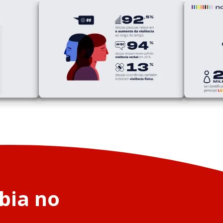
bia no