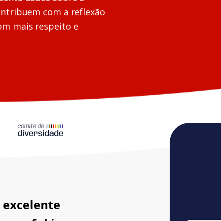
ontribuem com a reflexão
om mais respeito e
 excelente