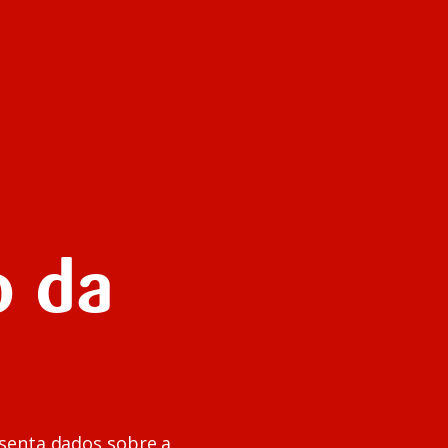
o da
senta dados sobre a