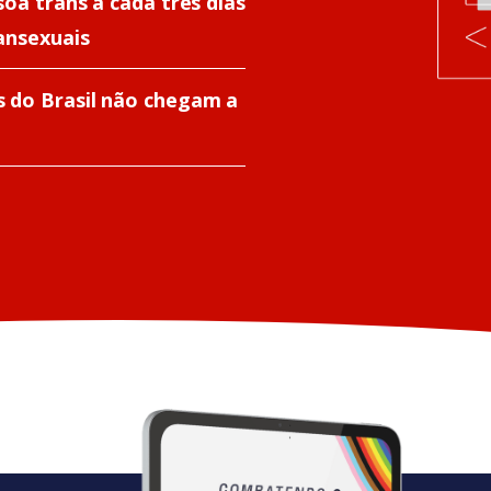
oa trans a cada três dias
ansexuais
 do Brasil não chegam a